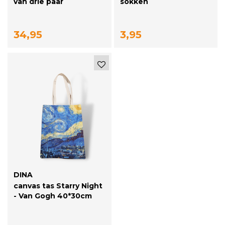
van drie paar
sokken
34,95
3,95
DINA
canvas tas Starry Night
- Van Gogh 40*30cm