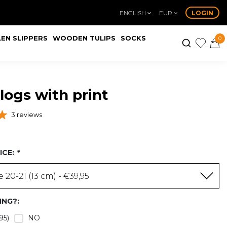
ENGLISH
EUR
LOGIN
EN SLIPPERS
WOODEN TULIPS
SOCKS
0
clogs with print
3 reviews
ICE:
*
 20-21 (13 cm) - €39,95
ING?:
95)
NO