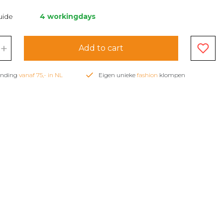
uide
4 workingdays
+
Add to cart
zending
vanaf 75,- in NL
Eigen unieke
fashion
klompen