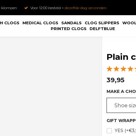
e
klompen
Voor 12:00 besteld =
dezelfde dag verzonden
H CLOGS
MEDICAL CLOGS
SANDALS
CLOG SLIPPERS
WOOL
PRINTED CLOGS
DELFTBLUE
Plain 
39,95
MAKE A CHO
Shoe size
GIFT WRAPP
YES (+€3,