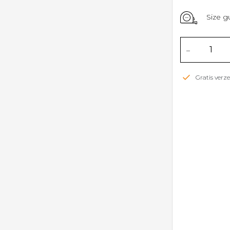
Size g
-
Gratis ver