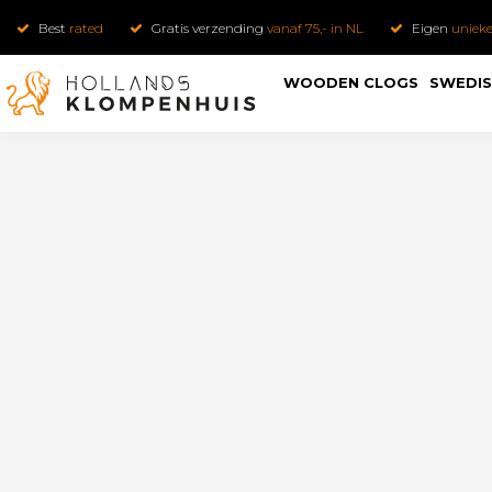
Best
rated
Gratis verzending
vanaf 75,- in NL
Eigen
uniek
WOODEN CLOGS
SWEDIS