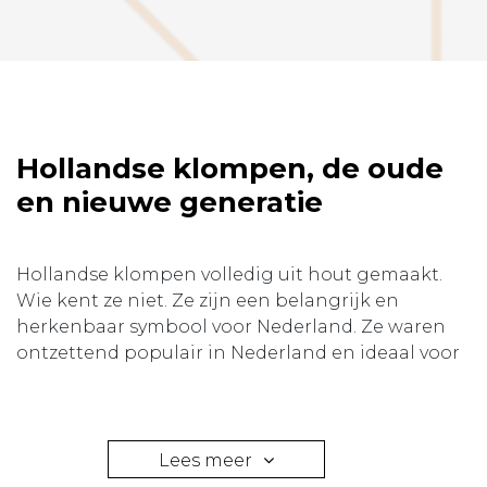
Hollandse klompen, de oude
en nieuwe generatie
Hollandse klompen volledig uit hout gemaakt.
Wie kent ze niet. Ze zijn een belangrijk en
herkenbaar symbool voor Nederland. Ze waren
ontzettend populair in Nederland en ideaal voor
de drassige polder. Hoewel de klomp door de
jaren heen minder in het straatbeeld te zien was,
zijn ze weer terug van weggeweest. Ze worden
tegenwoordig ook uitgevoerd in trendy prints en
Lees meer
strakke designs. Bij Hollands Klompenhuis vindt