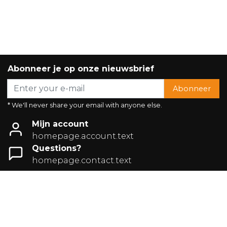
u zowel de oude generatie als de nieuwe
generatie klomp. Denk aan de echte Hollandse
houten en Friese klompen, maar ook mooie en
comfortabele Zweedse en ziekenhuis klompen.
Abonneer je op onze nieuwsbrief
Zweedse klompen
Abonneer
* We'll never share your email with anyone else.
Op zoek naar klompen voor dames die zijn
uitgevoerd met hippe prints en stijlvolle kleuren?
Mijn account
Bekijk dan zeker ons aanbod Zweedse klompen.
homepage.account.text
De Zweedse leren klomp is van een uitstekende
Questions?
kwaliteit, comfortabel en ziet ook nog eens zeer
homepage.contact.text
modieus uit. Bekijk bijvoorbeeld de prachtige
leren klompencollectie van het merk Bount.
Hippe prints, maar ook moderne unikleuren, u
kunt het allemaal bij ons vinden.