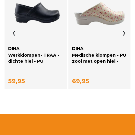
‹
›
DINA
DINA
Werkklompen- TRAA -
Medische klompen - PU
dichte hiel - PU
zool met open hiel -
klompen - Zwart-
roze bloemetjes - 36-
Unisex
43
59,95
69,95