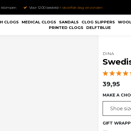
e
klompen
Voor 12:00 besteld =
dezelfde dag verzonden
H CLOGS
MEDICAL CLOGS
SANDALS
CLOG SLIPPERS
WOOL
PRINTED CLOGS
DELFTBLUE
DINA
Swedis
39,95
MAKE A CHO
Shoe size
GIFT WRAPP