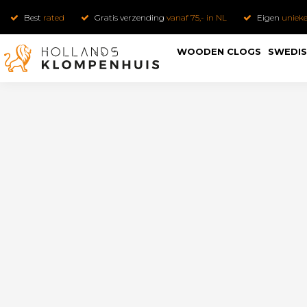
Best
rated
Gratis verzending
vanaf 75,- in NL
Eigen
uniek
WOODEN CLOGS
SWEDIS