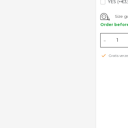
YES (+€3,
Size g
Order befor
-
Gratis ver