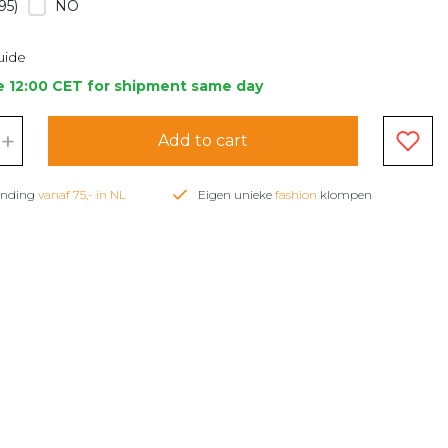
95)
NO
uide
e 12:00 CET for shipment same day
+
Add to cart
zending
vanaf 75,- in NL
Eigen unieke
fashion
klompen