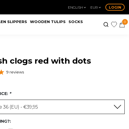
ENGLISH
EUR
LOGIN
EN SLIPPERS
WOODEN TULIPS
SOCKS
0
h clogs red with dots
9 reviews
ICE:
*
 36 (EU) - €39,95
ING?: