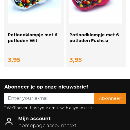
Potloodklompje met 6
Potloodklompje met 6
potloden Wit
potloden Fuchsia
3,95
3,95
Abonneer je op onze nieuwsbrief
Abonneer
* We'll never share your email with anyone else.
Mijn account
homepage.account.text