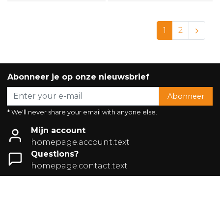
1
2
Abonneer je op onze nieuwsbrief
Abonneer
* We'll never share your email with anyone else.
Mijn account
homepage.account.text
Questions?
homepage.contact.text