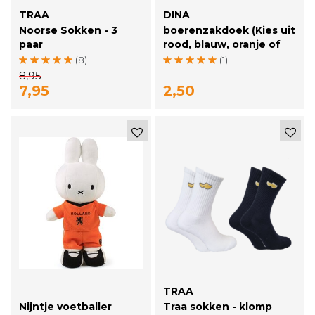
TRAA
DINA
Noorse Sokken - 3
boerenzakdoek (Kies uit
paar
rood, blauw, oranje of
zwart)
(8)
(1)
8,95
7,95
2,50
TRAA
Nijntje voetballer
Traa sokken - klomp