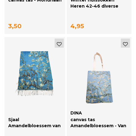
canvas tas - Mondriaan
Winter huissokken
Heren 42-46 diverse
kleuren
3,50
4,95
DINA
Sjaal
canvas tas
Amandelbloessem van
Amandelbloessem - Van
Gogh - 180x66cm
Gogh 40*30cm