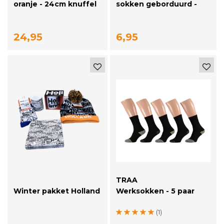
oranje - 24cm knuffel
sokken geborduurd -
Traa merchandise - 36-
41/42-46 - zwart of wit
24,95
6,95
TRAA
Winter pakket Holland
Werksokken - 5 paar
(1)