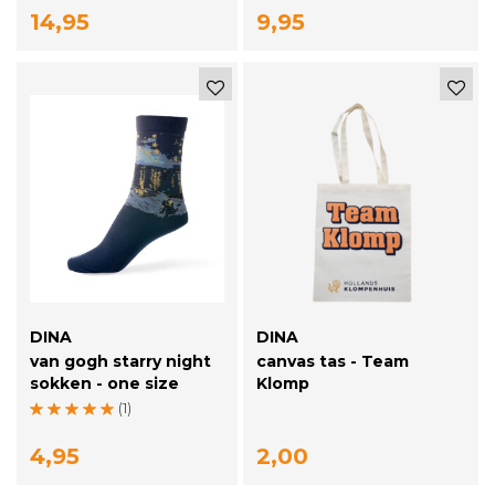
14,95
9,95
DINA
DINA
van gogh starry night
canvas tas - Team
sokken - one size
Klomp
(1)
4,95
2,00