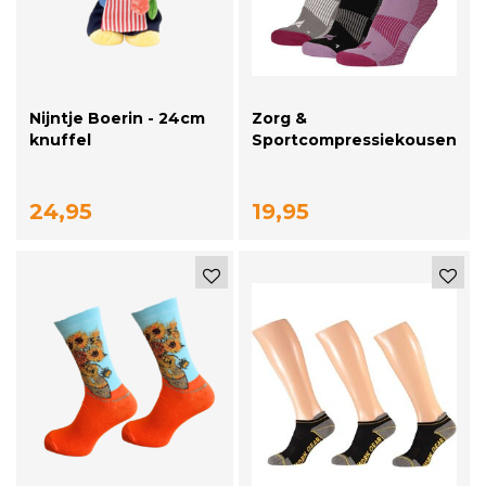
Nijntje Boerin - 24cm
Zorg &
knuffel
Sportcompressiekousen
– 3-pack | Ademend en
ondersteunend
24,95
19,95