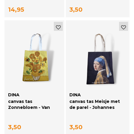
14,95
3,50
DINA
DINA
canvas tas
canvas tas Meisje met
Zonnebloem - Van
de parel - Johannes
Gogh 40*30cm
Vermeer 40*30cm
3,50
3,50