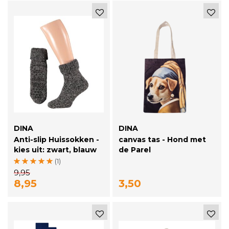
DINA
DINA
Anti-slip Huissokken -
canvas tas - Hond met
kies uit: zwart, blauw
de Parel
of beige
(1)
9,95
8,95
3,50