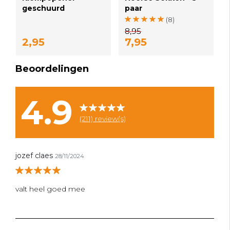
geschuurd
paar
(8)
8,95
2,95
7,95
Beoordelingen
4.9
(211) review(s)
jozef claes
28/11/2024
valt heel goed mee