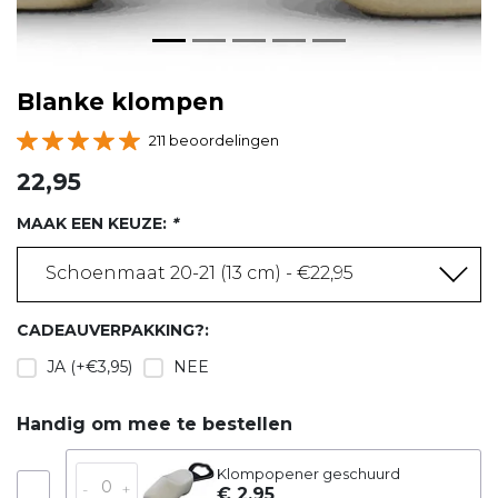
Blanke klompen
211 beoordelingen
22,95
MAAK EEN KEUZE:
*
Schoenmaat 20-21 (13 cm) - €22,95
CADEAUVERPAKKING?:
JA (+€3,95)
NEE
Handig om mee te bestellen
Klompopener geschuurd
-
+
€ 2,95