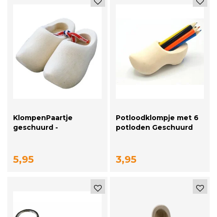
KlompenPaartje
Potloodklompje met 6
geschuurd -
potloden Geschuurd
lengtemaat 10cm
5,95
3,95