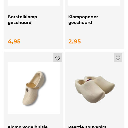
Borstelklomp
Klompopener
geschuurd
geschuurd
4,95
2,95
Klomp vogelhuisje
Paartje souvenirs