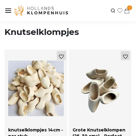
0
Knutselklompjes
knutselklompjes 14cm -
Grote Knutselklompen
per stuk -
(25–30 cm+) – Perfect