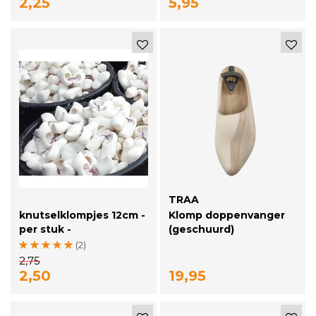
2,25
5,95
TRAA
knutselklompjes 12cm -
Klomp doppenvanger
per stuk -
(geschuurd)
(2)
2,75
2,50
19,95