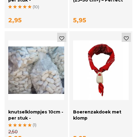
voor Decoratie &
(10)
Creatieve Projecten
2,95
5,95
knutselklompjes 10cm -
Boerenzakdoek met
per stuk -
klomp
(1)
2,50