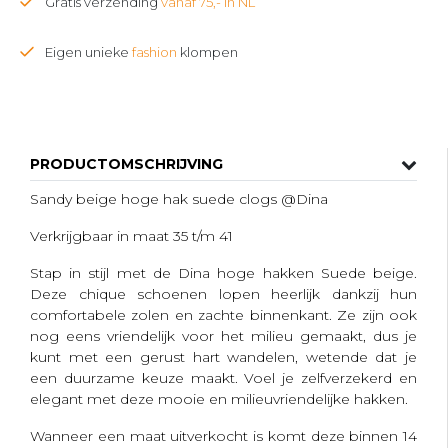
Gratis verzending
vanaf 75,- in NL
Eigen unieke
fashion
klompen
PRODUCTOMSCHRIJVING
Sandy beige hoge hak suede clogs @Dina
Verkrijgbaar in maat 35 t/m 41
Stap in stijl met de Dina hoge hakken Suede beige.
Deze chique schoenen lopen heerlijk dankzij hun
comfortabele zolen en zachte binnenkant. Ze zijn ook
nog eens vriendelijk voor het milieu gemaakt, dus je
kunt met een gerust hart wandelen, wetende dat je
een duurzame keuze maakt. Voel je zelfverzekerd en
elegant met deze mooie en milieuvriendelijke hakken.
Wanneer een maat uitverkocht is komt deze binnen 14