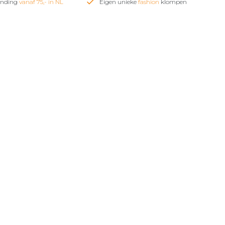
zending
vanaf 75,- in NL
Eigen unieke
fashion
klompen