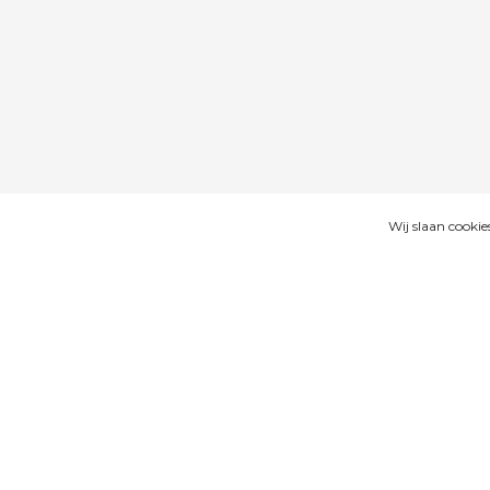
Wij slaan cooki
GALERIJ
BESCHRIJVING
VERGELIJKBARE 
Productomschrijving
Gave tas voor dagelijks gebruik