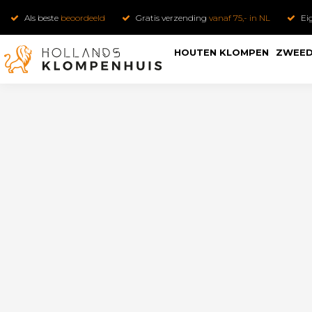
Als beste
beoordeeld
Gratis verzending
vanaf 75,- in NL
Ei
HOUTEN KLOMPEN
ZWEED