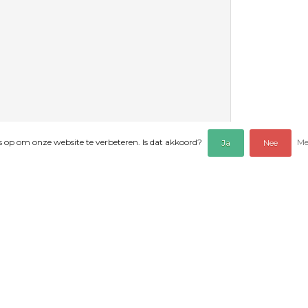
es op om onze website te verbeteren. Is dat akkoord?
Me
Ja
Nee
ARTIKELEN
BEOORDELINGEN