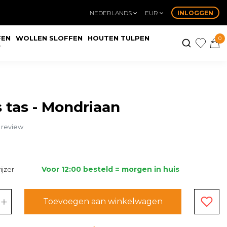
NEDERLANDS
EUR
INLOGGEN
FEN
WOLLEN SLOFFEN
HOUTEN TULPEN
0
W
 tas - Mondriaan
n review
jzer
Voor 12:00 besteld = morgen in huis
+
Toevoegen aan winkelwagen