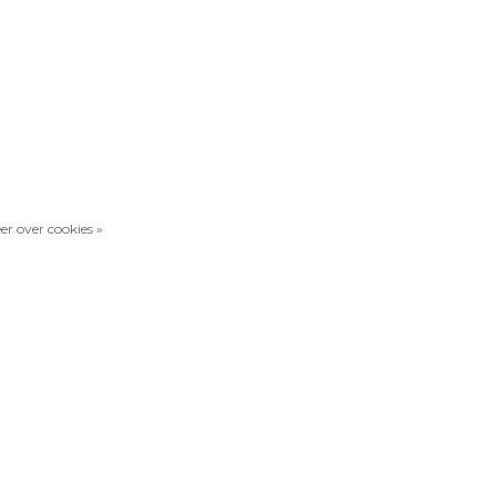
er over cookies »
Vergelijk producten
0 Producten