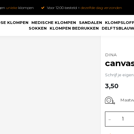
gen
unieke
klompen
Voor 12:00 besteld =
dezelfde dag verzonden
SE KLOMPEN
MEDISCHE KLOMPEN
SANDALEN
KLOMPSLOF
SOKKEN
KLOMPEN BEDRUKKEN
DELFTSBLAU
DINA
canvas
Schrijf je eige
3,50
Maatwi
-