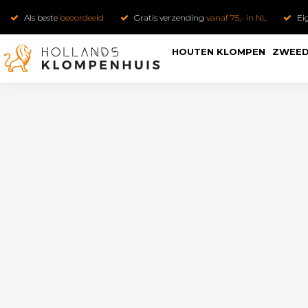
Als beste
beoordeeld
Gratis verzending
vanaf 75,- in NL
Ei
HOUTEN KLOMPEN
ZWEED