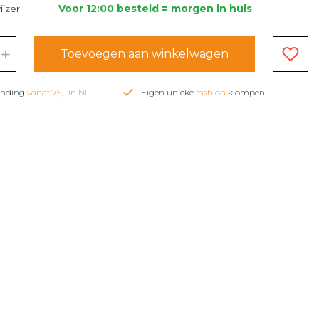
jzer
Voor 12:00 besteld = morgen in huis
+
Toevoegen aan winkelwagen
zending
vanaf 75,- in NL
Eigen unieke
fashion
klompen