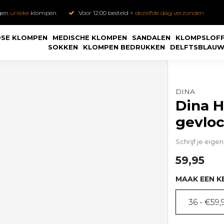
gen
unieke
klompen
Voor 12:00 besteld =
dezelfde dag verzonden
SE KLOMPEN
MEDISCHE KLOMPEN
SANDALEN
KLOMPSLOF
SOKKEN
KLOMPEN BEDRUKKEN
DELFTSBLAU
DINA
Dina H
gevlo
Schrijf je eige
59,95
MAAK EEN K
36 - €59,