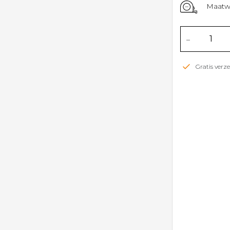
Maatwi
-
Gratis ver