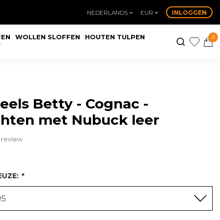
NEDERLANDS
EUR
INLOGGEN
FEN
WOLLEN SLOFFEN
HOUTEN TULPEN
0
W
eels Betty - Cognac -
chten met Nubuck leer
n review
EUZE:
*
95