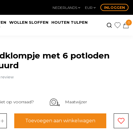
NEDERLANDS
EUR
INLOGGEN
FEN
WOLLEN SLOFFEN
HOUTEN TULPEN
0
W
dklompje met 6 potloden
uurd
n review
iet op voorraad?
Maatwijzer
+
Toevoegen aan winkelwagen