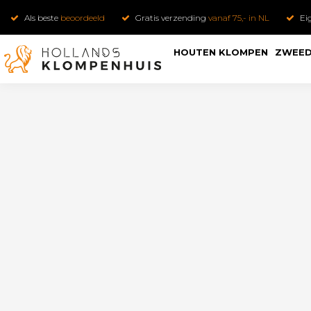
Als beste
beoordeeld
Gratis verzending
vanaf 75,- in NL
Ei
HOUTEN KLOMPEN
ZWEED