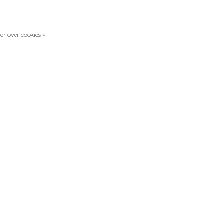
er over cookies »
Vergelijk producten
0 Producten