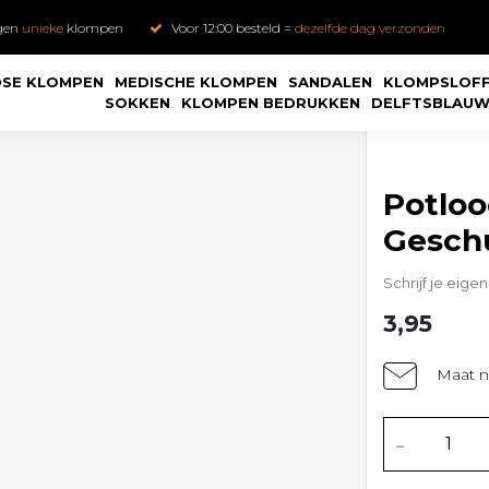
gen
unieke
klompen
Voor 12:00 besteld =
dezelfde dag verzonden
SE KLOMPEN
MEDISCHE KLOMPEN
SANDALEN
KLOMPSLOF
SOKKEN
KLOMPEN BEDRUKKEN
DELFTSBLAU
Potloo
Gesch
Schrijf je eige
3,95
Maat n
-