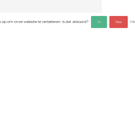
es op om onze website te verbeteren. Is dat akkoord?
Me
Ja
Nee
EOORDELINGEN