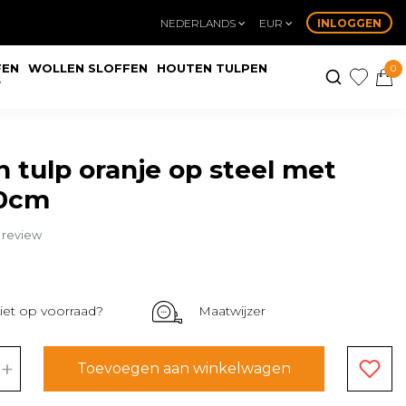
NEDERLANDS
EUR
INLOGGEN
FEN
WOLLEN SLOFFEN
HOUTEN TULPEN
0
W
 tulp oranje op steel met
30cm
n review
iet op voorraad?
Maatwijzer
+
Toevoegen aan winkelwagen