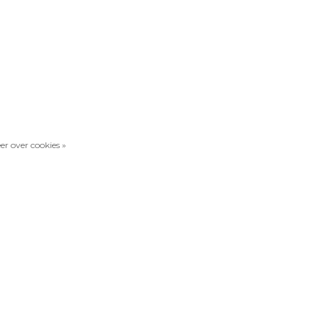
er over cookies »
Vergelijk producten
0 Producten