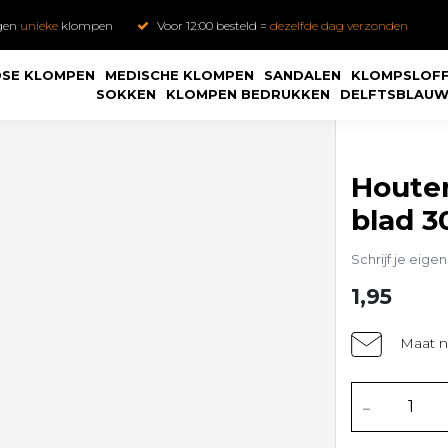
gen
unieke
klompen
Voor 12:00 besteld =
dezelfde dag verzonden
SE KLOMPEN
MEDISCHE KLOMPEN
SANDALEN
KLOMPSLOF
SOKKEN
KLOMPEN BEDRUKKEN
DELFTSBLAU
Houten
blad 
Schrijf je eige
1,95
Maat n
-