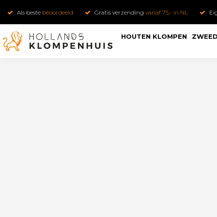
Als beste
beoordeeld
Gratis verzending
vanaf 75,- in NL
Ei
HOUTEN KLOMPEN
ZWEED