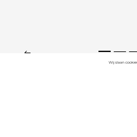
Wij slaan cooki
GALERIJ
BESCHRIJVING
B
Productomschrijving
Houten tulpen op steel met blad.