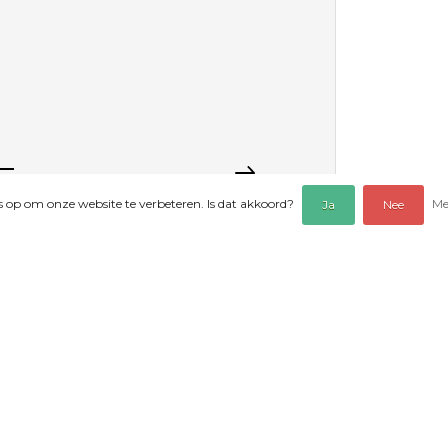
es op om onze website te verbeteren. Is dat akkoord?
Me
Ja
Nee
EOORDELINGEN