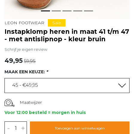
Sale
LEON FOOTWEAR
Instapklomp heren in maat 41 t/m 47
- met antislipnop - kleur bruin
Schrijf je eigen review
49,95
59,95
MAAK EEN KEUZE:
*
45 - €49,95
Maatwijzer
Voor 12:00 besteld = morgen in huis
-
+
Toevoegen aan winkelwagen