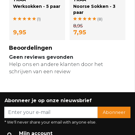
Werksokken - 5 paar
Noorse Sokken - 3
paar
(1)
(8)
8,95
9,95
7,95
Beoordelingen
Geen reviews gevonden
Help ons en andere klanten door het
schrijven van een review
Abonneer je op onze nieuwsbrief
Abonneer
* We'll never share your email with anyone else.
Mijn account