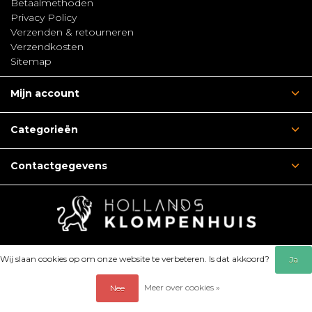
Betaalmethoden
Privacy Policy
Verzenden & retourneren
Verzendkosten
Sitemap
Mijn account
Categorieën
Contactgegevens
Wij slaan cookies op om onze website te verbeteren. Is dat akkoord?
Ja
Meer over cookies »
Nee
© Copyright 2026 - Hollands Klompenhuis | Webshop:
emarkable