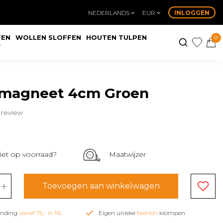
NEDERLANDS
EUR
INLOGGEN
FEN
WOLLEN SLOFFEN
HOUTEN TULPEN
0
W
magneet 4cm Groen
n review
iet op voorraad?
Maatwijzer
+
Toevoegen aan winkelwagen
zending
vanaf 75,- in NL
Eigen unieke
fashion
klompen