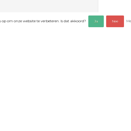
es op om onze website te verbeteren. Is dat akkoord?
Me
Ja
Nee
EOORDELINGEN