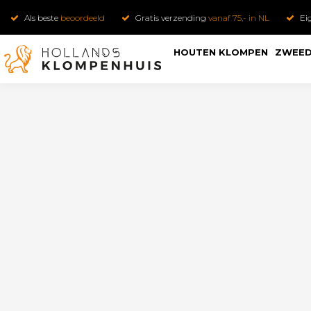
Als beste
beoordeeld
Gratis verzending
vanaf 75,- in NL
Ei
HOUTEN KLOMPEN
ZWEED