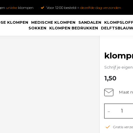
gen
unieke
klompen
Voor 12:00 besteld =
dezelfde dag verzonden
SE KLOMPEN
MEDISCHE KLOMPEN
SANDALEN
KLOMPSLOF
SOKKEN
KLOMPEN BEDRUKKEN
DELFTSBLAU
klomp
Schrijf je eige
1,50
Maat n
-
Gratis ver