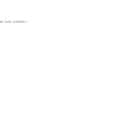
er over cookies »
Vergelijk producten
0 Producten