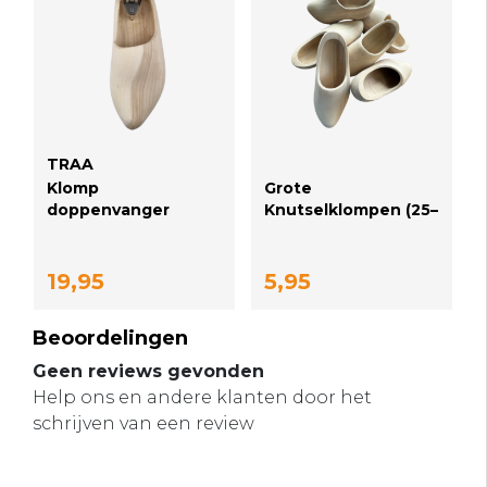
TRAA
Klomp
Grote
doppenvanger
Knutselklompen (25–
(geschuurd)
30 cm+) – Perfect
voor Decoratie &
Creatieve Projecten
19,95
5,95
Beoordelingen
Geen reviews gevonden
Help ons en andere klanten door het
schrijven van een review