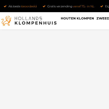
Als beste
beoordeeld
Gratis verzending
vanaf 75,- in NL
Ei
HOUTEN KLOMPEN
ZWEED