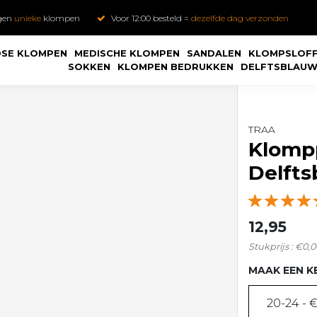
gen
unieke
klompen
Voor 12:00 besteld =
dezelfde dag verzonden
SE KLOMPEN
MEDISCHE KLOMPEN
SANDALEN
KLOMPSLOF
SOKKEN
KLOMPEN BEDRUKKEN
DELFTSBLAU
TRAA
Klomp
Delft
12,95
Stukprijs : €0,0
MAAK EEN K
20-24 - €