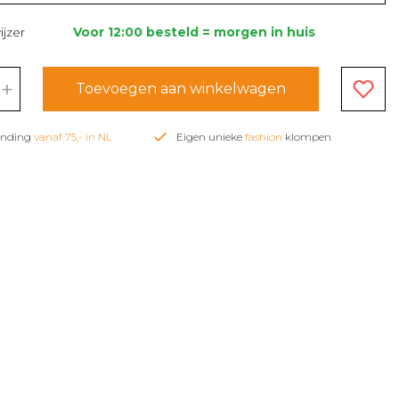
jzer
Voor 12:00 besteld = morgen in huis
+
Toevoegen aan winkelwagen
zending
vanaf 75,- in NL
Eigen unieke
fashion
klompen