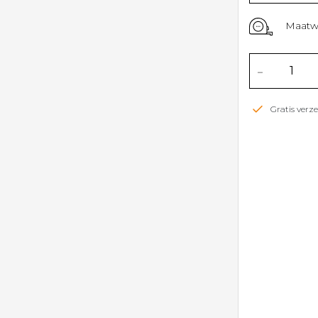
Maatwi
-
Gratis ver