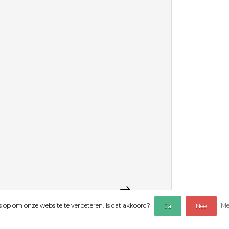
es op om onze website te verbeteren. Is dat akkoord?
Me
Ja
Nee