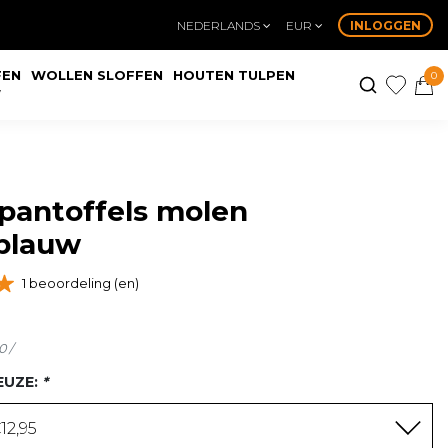
NEDERLANDS
EUR
INLOGGEN
FEN
WOLLEN SLOFFEN
HOUTEN TULPEN
0
W
pantoffels molen
sblauw
1 beoordeling (en)
0 /
EUZE:
*
12,95