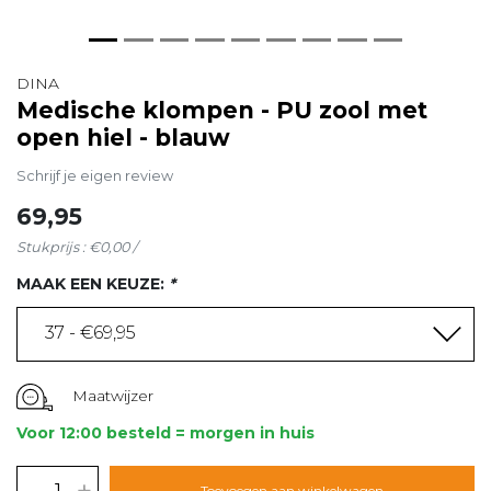
DINA
Medische klompen - PU zool met
open hiel - blauw
Schrijf je eigen review
69,95
Stukprijs : €0,00 /
MAAK EEN KEUZE:
*
37 - €69,95
Maatwijzer
Voor 12:00 besteld = morgen in huis
-
+
Toevoegen aan winkelwagen