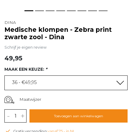
DINA
Medische klompen - Zebra print
zwarte zool - Dina
Schrijf je eigen review
49,95
MAAK EEN KEUZE:
*
36 - €49,95
Maatwijzer
-
+
Toevoegen aan winkelwagen
Gratis verzending
vanaf 75,- in NL