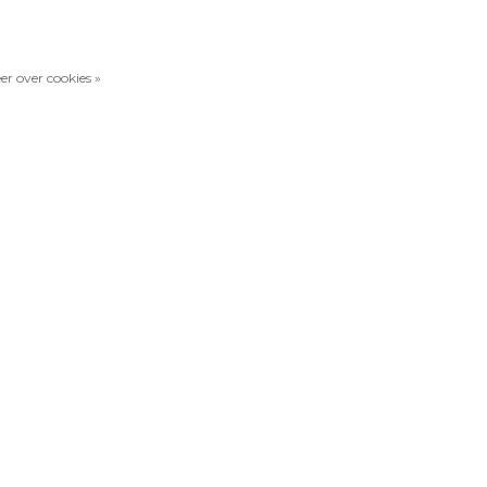
er over cookies »
Vergelijk producten
0 Producten