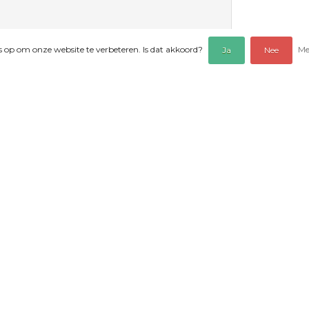
es op om onze website te verbeteren. Is dat akkoord?
Me
Ja
Nee
EOORDELINGEN