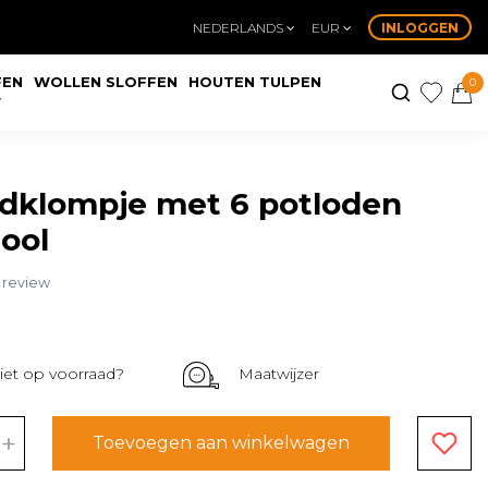
NEDERLANDS
EUR
INLOGGEN
FEN
WOLLEN SLOFFEN
HOUTEN TULPEN
0
W
dklompje met 6 potloden
ool
n review
iet op voorraad?
Maatwijzer
+
Toevoegen aan winkelwagen