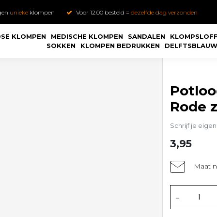
gen
unieke
klompen
Voor 12:00 besteld =
dezelfde dag verzonden
SE KLOMPEN
MEDISCHE KLOMPEN
SANDALEN
KLOMPSLOF
SOKKEN
KLOMPEN BEDRUKKEN
DELFTSBLAU
Potloo
Rode z
Schrijf je eige
3,95
Maat n
-