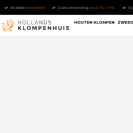
Als beste
beoordeeld
Gratis verzending
vanaf 75,- in NL
Ei
HOUTEN KLOMPEN
ZWEED