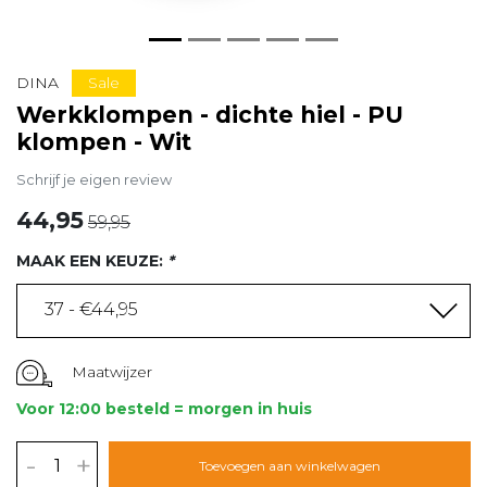
Sale
DINA
Werkklompen - dichte hiel - PU
klompen - Wit
Schrijf je eigen review
44,95
59,95
MAAK EEN KEUZE:
*
37 - €44,95
Maatwijzer
Voor 12:00 besteld = morgen in huis
-
+
Toevoegen aan winkelwagen