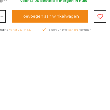
jzer
Voor 12:00 besteld = morgen in huis
+
Toevoegen aan winkelwagen
zending
vanaf 75,- in NL
Eigen unieke
fashion
klompen