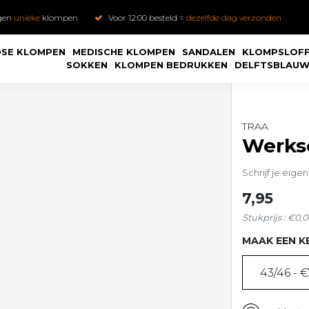
gen
unieke
klompen
Voor 12:00 besteld =
dezelfde dag verzonden
SE KLOMPEN
MEDISCHE KLOMPEN
SANDALEN
KLOMPSLOF
SOKKEN
KLOMPEN BEDRUKKEN
DELFTSBLAU
TRAA
Werkso
Schrijf je eige
7,95
Stukprijs : €0,0
MAAK EEN K
43/46 - €