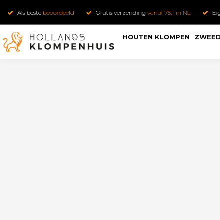
Als beste
beoordeeld
Gratis verzending
vanaf 75,- in NL
Ei
HOUTEN KLOMPEN
ZWEED