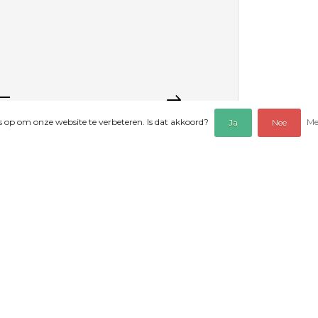
es op om onze website te verbeteren. Is dat akkoord?
Me
Ja
Nee
EOORDELINGEN