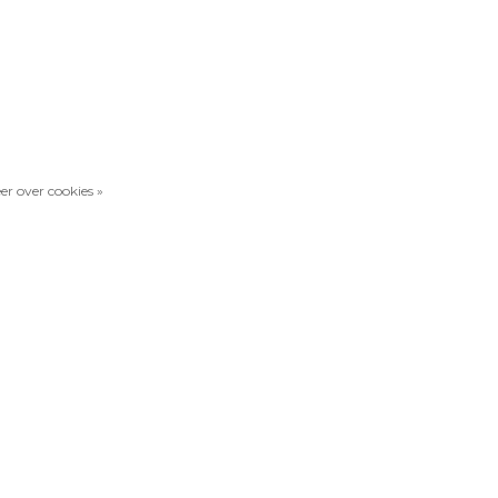
er over cookies »
Vergelijk producten
0 Producten