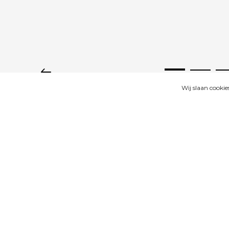
Wij slaan cooki
GALERIJ
BESCHRIJVING
B
Productomschrijving
Werksokken zomer enkelsokken, 3 paar in set
Ook geschikt voor in klompen.