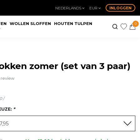
NEDERLANDS
EUR
INLOGGEN
FEN
WOLLEN SLOFFEN
HOUTEN TULPEN
0
W
kken zomer (set van 3 paar)
n review
0 /
EUZE:
*
7,95