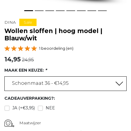
Sale
DINA
Wollen sloffen | hoog model |
Blauw/wit
1 beoordeling (en)
14,95
24,95
MAAK EEN KEUZE:
*
Schoenmaat 36 - €14,95
CADEAUVERPAKKING?:
JA (+€3,95)
NEE
Maatwijzer