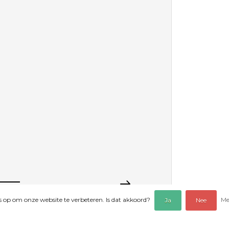
es op om onze website te verbeteren. Is dat akkoord?
Me
Ja
Nee