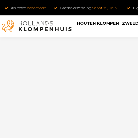
Als beste
beoordeeld
Gratis verzending
vanaf 75,- in NL
Ei
HOUTEN KLOMPEN
ZWEED