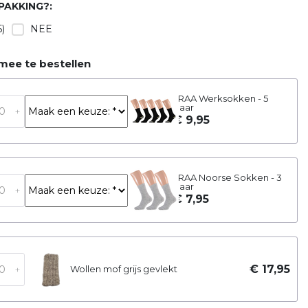
AKKING?:
)
NEE
ee te bestellen
TRAA Werksokken - 5
paar
+
€ 9,95
TRAA Noorse Sokken - 3
paar
+
€ 7,95
€ 17,95
+
Wollen mof grijs gevlekt