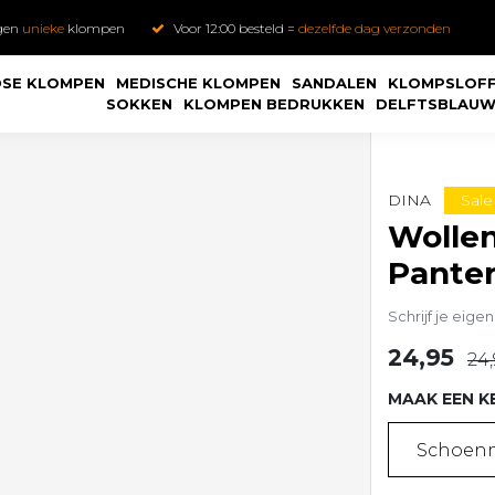
gen
unieke
klompen
Voor 12:00 besteld =
dezelfde dag verzonden
SE KLOMPEN
MEDISCHE KLOMPEN
SANDALEN
KLOMPSLOF
SOKKEN
KLOMPEN BEDRUKKEN
DELFTSBLAU
Sale
DINA
Wollen
Pante
Schrijf je eige
24,95
24,
MAAK EEN K
Schoenm