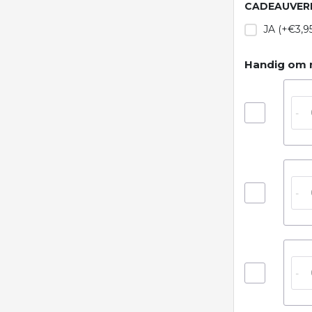
CADEAUVERP
JA (+€3,95
Handig om m
-
-
-