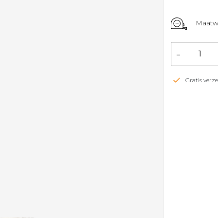
Maatwi
-
Gratis ver