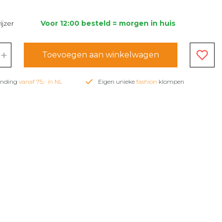
jzer
Voor 12:00 besteld = morgen in huis
+
Toevoegen aan winkelwagen
zending
vanaf 75,- in NL
Eigen unieke
fashion
klompen