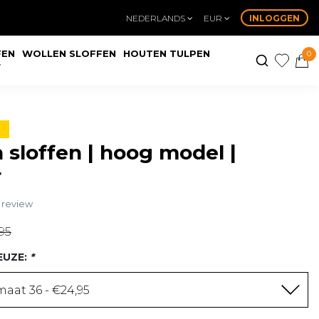
NEDERLANDS
EUR
INLOGGEN
FEN
WOLLEN SLOFFEN
HOUTEN TULPEN
0
W
 sloffen | hoog model |
r
n review
95
EUZE:
*
aat 36 - €24,95