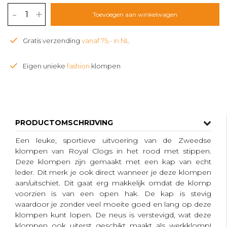
-
+
Toevoegen aan winkelwagen
Gratis verzending
vanaf 75,- in NL
Eigen unieke
fashion
klompen
PRODUCTOMSCHRIJVING
Een leuke, sportieve uitvoering van de Zweedse
klompen van Royal Clogs in het rood met stippen.
Deze klompen zijn gemaakt met een kap van echt
leder. Dit merk je ook direct wanneer je deze klompen
aan/uitschiet. Dit gaat erg makkelijk omdat de klomp
voorzien is van een open hak. De kap is stevig
waardoor je zonder veel moeite goed en lang op deze
klompen kunt lopen. De neus is verstevigd, wat deze
klompen ook uiterst geschikt maakt als werkklomp!