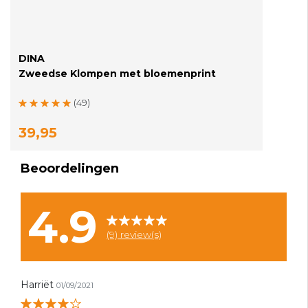
DINA
Zweedse Klompen met bloemenprint
(49)
39,95
Beoordelingen
4.9
(9) review(s)
Harriët
01/09/2021