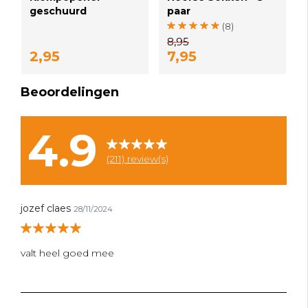
geschuurd
paar
(8)
8,95
2,95
7,95
Beoordelingen
4.9
(211) review(s)
jozef claes
28/11/2024
valt heel goed mee