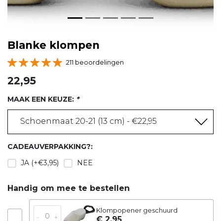
Blanke klompen
211 beoordelingen
22,95
MAAK EEN KEUZE:
*
Schoenmaat 20-21 (13 cm) - €22,95
CADEAUVERPAKKING?:
JA (+€3,95)
NEE
Handig om mee te bestellen
Klompopener geschuurd
-
+
€ 2,95