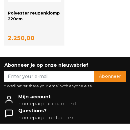
Polyester reuzenklomp
220cm
2.250,00
Abonneer je op onze nieuwsbrief
Abonneer
* We'll never share your email with anyone else.
Mijn account
homepage.account.text
Questions?
homepage.contact.text